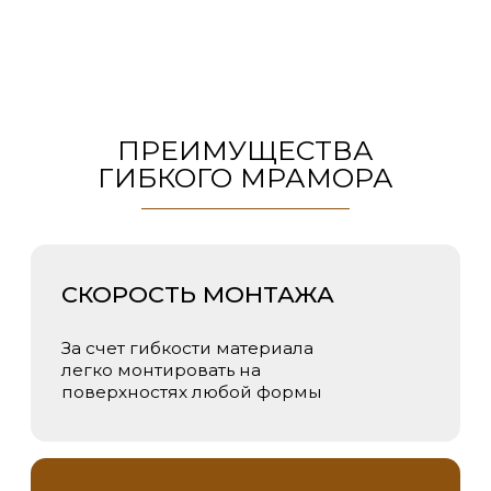
ЛЕГКОСТЬ
Всего 2-2.5 кг/м2.
Транспортируется в легковой
ПРЕИМУЩЕСТВА
машине
ГИБКОГО МРАМОРА
ТЕРМОСТОЙКОСТЬ
Температура эксплуатации
от -50*С - +400*С. Не
поддерживает горение
ДОЛГОВЕЧНОСТЬ
При правильной
эксплуатации, срок службы
составит от 30 лет и более