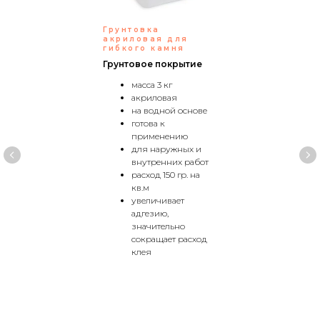
Грунтовка
акриловая для
гибкого камня
Грунтовое покрытие
масса 3 кг
акриловая
на водной основе
готова к
применению
для наружных и
внутренних работ
расход 150 гр. на
кв.м
увеличивает
адгезию,
значительно
сокращает расход
клея