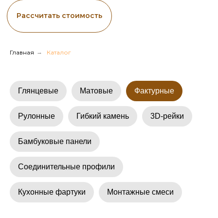
Главная
→
Каталог
Глянцевые
Матовые
Фактурные
Рулонные
Гибкий камень
3D-рейки
Бамбуковые панели
Соединительные профили
СКОРОСТЬ МОНТАЖА
Кухонные фартуки
Монтажные смеси
За счет гибкости материала
легко монтировать на
поверхностях любой формы