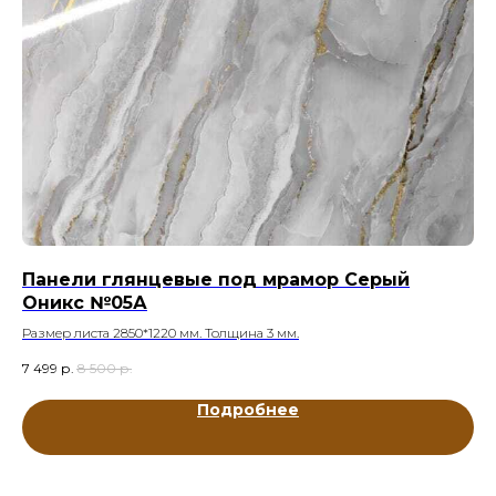
Панели глянцевые под мрамор Серый
Я
Оникс №05А
Раз
Размер листа 2850*1220 мм. Толщина 3 мм.
1 4
7 499
р.
8 500
р.
Подробнее