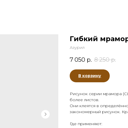
Гибкий мрамор
Азурил
7 050
р.
8 250
р.
В корзину
Рисунок серии мрамора (CL)
более листов.
Они клеятся в определённ
закономерный рисунок. Кра
Где применяют: