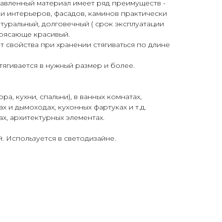
авленный материал имеет ряд преимуществ -
ки интерьеров, фасадов, каминов практически
атуральный, долговечный ( срок эксплуатации
трясающе красивый.
т свойства при хранении стягиваться по длине
ягивается в нужный размер и более.
ра, кухни, спальни), в ванных комнатах,
ах и дымоходах, кухонных фартуках и т.д.
ах, архитектурных элементах.
 Используется в светодизайне.