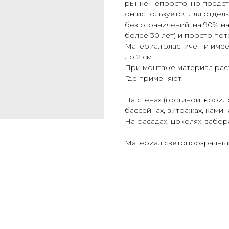
рынке непросто, но предст
он используется для отдел
без ограничений, на 90% н
более 30 лет) и просто по
Материал эластичен и имее
до 2 см.
При монтаже материал раст
Где применяют:
На стенах (гостиной, коридо
бассейнах, витражах, камин
На фасадах, цоколях, забор
Материал светопрозрачный.