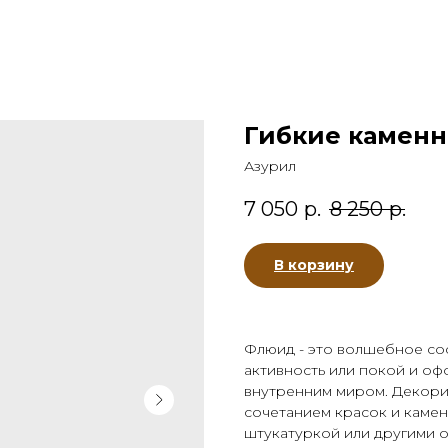
Гибкие каменн
Азурил
7 050
р.
8 250
р.
В корзину
Флюид - это волшебное со
активность или покой и оф
внутренним миром. Декори
сочетанием красок и каме
штукатуркой или другими 