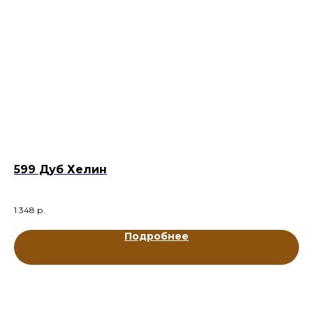
599 Дуб Хелин
А
1 348
р.
7 9
Не
Подробнее