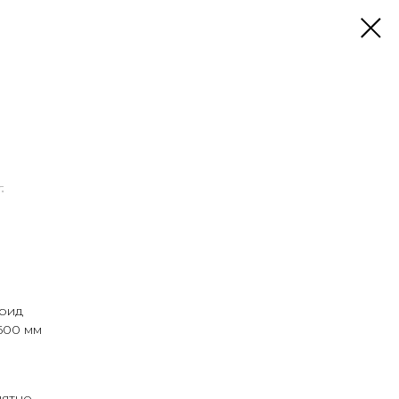
.
орид
600 мм
нятно