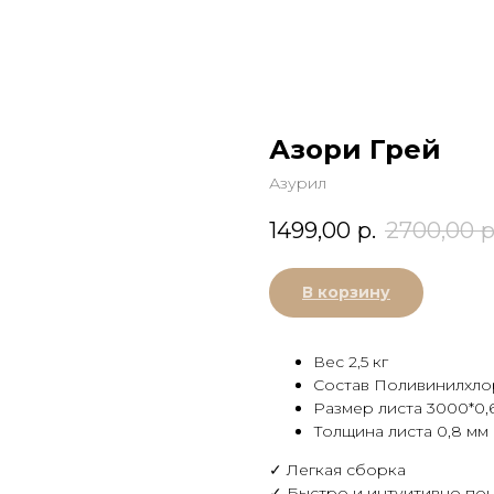
Азори Грей
Азурил
1499,00
р.
2700,00
р
В корзину
Вес 2,5 кг
Состав Поливинилхл
Размер листа 3000*0,
Толщина листа 0,8 мм
✓ Легкая сборка
✓ Быстро и интуитивно по