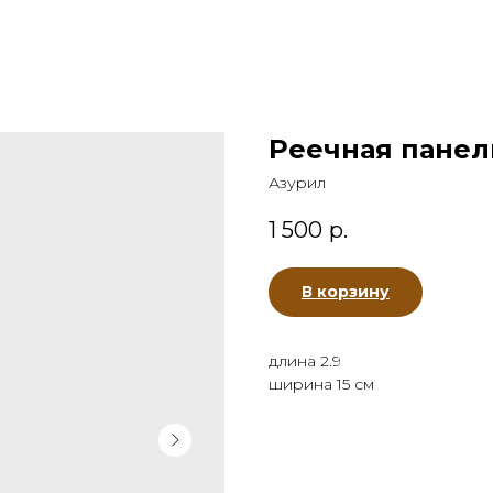
Реечная панел
Азурил
1 500
р.
В корзину
длина 2.9
ширина 15 см