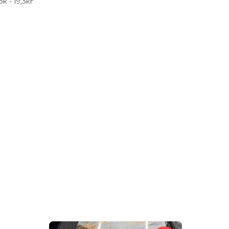
к - 19,3кг