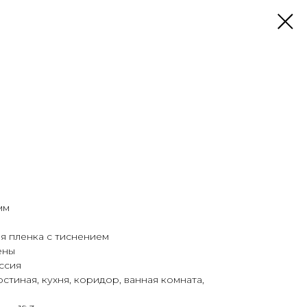
мм
я пленка с тиснением
ены
ссия
остиная, кухня, коридор, ванная комната,