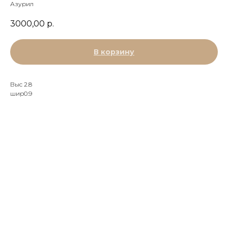
Азурил
3000,00
р.
В корзину
Выс 2.8
шир0.9